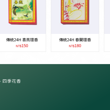
H 喜燕環香
傳統24H 春蘭環香
傳統24H 狀
150
180
T$
NT$
NT$
、四季花香