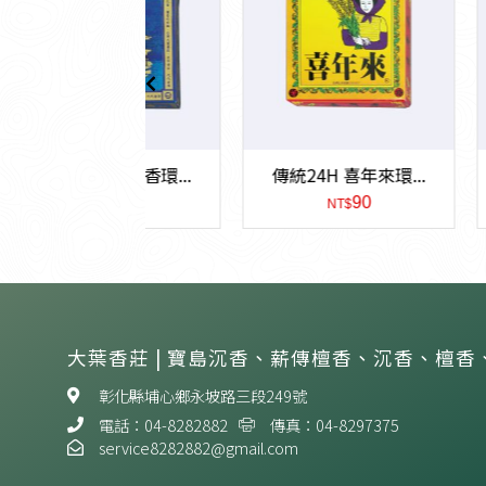
H 厝留香環...
傳統24H 喜年來環...
傳統24
180
90
NT$
NT$
N
大葉香莊 | 寶島沉香、薪傳檀香、沉香、檀香
彰化縣埔心鄉永坡路三段249號
電話：04-8282882
傳真：04-8297375
service8282882@gmail.com