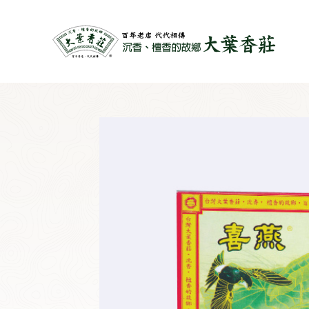
跳
至
主
要
內
容