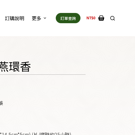
訂購說明
更多
訂單查詢
NT$
0
喜燕環香
藥
14.5cm*5cm) (片/燃時約25小時)