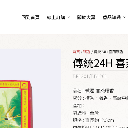
回到首頁
線上訂購
關於大葉
香品知識
首頁
/
環香
/ 傳統24H 喜燕環香
傳統24H 
BP1201/BB1201
品名 : 微煙-喜燕環香
成分 : 檀香、楓香、高級中
產地 :
製造地 : 台灣
規格 : 直徑約12.5cm
包裝說明：10片/盒(14.5cm*