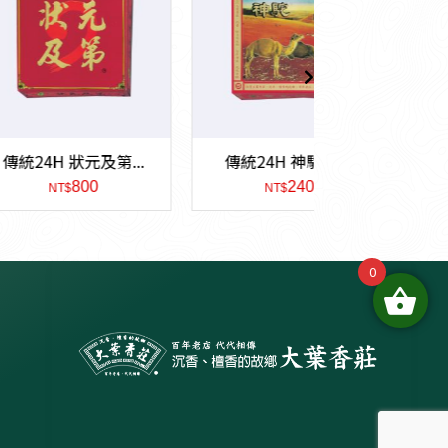
元及第...
傳統24H 神駝環香
傳統24H 金喜
800
240
10
NT$
NT$
0