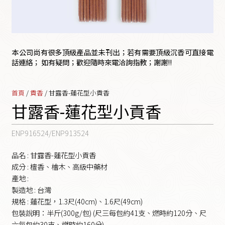
本公司尚有很多頂級產品並未刊出；若有需要頂級沉香可直接電
話連絡； 如有疑問；歡迎隨時來電洽詢指教；謝謝!!
首頁
/
貢香
/ 甘露香-蓮花型小貢香
甘露香-蓮花型小貢香
ENP916524/ENP913524
品名 : 甘露香-蓮花型小貢香
成分 : 檀香、檜木、高級中藥材
產地 :
製造地 : 台灣
規格 : 蓮花型，1.3尺(40cm)、1.6尺(49cm)
包裝說明：半斤(300g/包) (尺三每包約41支、燃時約120分、尺
六每包約30支、燃時約160分)