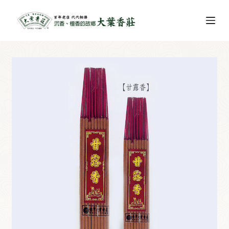
跳
至
主
要
內
容