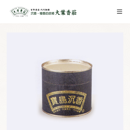
跳
至
主
要
內
容