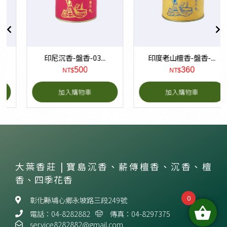
印尼沉香-盤香-03...
印度老山檀香-盤香-...
500
360
NT$
NT$
加入購物車
加入購物車
大葉香莊 | 寶島沉香、薪傳檀香、沉香、檀
香、四季花香
0
彰化縣埔心鄉永坡路三段249號
電話：04-8282882
傳真：04-8297375
service8282882@gmail.com