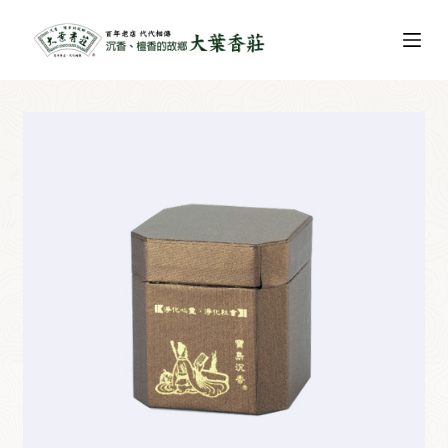
跳
至
主
要
內
容