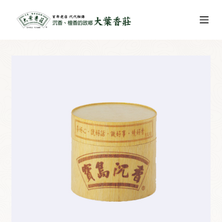
跳
至
主
要
內
容